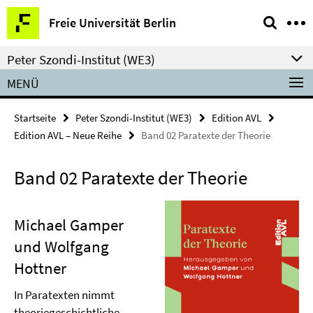
Springe
Service-
Freie Universität Berlin
direkt
Navigation
zu
Peter Szondi-Institut (WE3)
Inhalt
MENÜ
Startseite
Peter Szondi-Institut (WE3)
Edition AVL
Edition AVL – Neue Reihe
Band 02 Paratexte der Theorie
Band 02 Paratexte der Theorie
Michael Gamper
und Wolfgang
Hottner
In Paratexten nimmt
theoriegeschichtliche