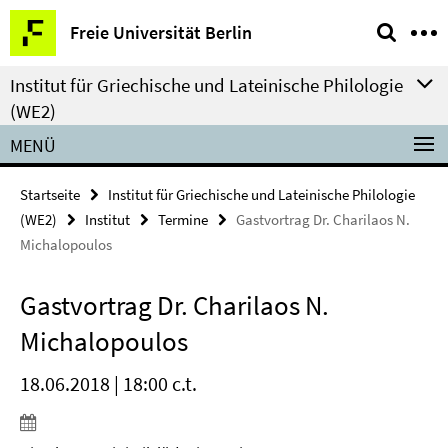
Springe
Service-
Freie Universität Berlin
direkt
Navigation
zu
Institut für Griechische und Lateinische Philologie
Inhalt
(WE2)
MENÜ
Startseite
Institut für Griechische und Lateinische Philologie
(WE2)
Institut
Termine
Gastvortrag Dr. Charilaos N.
Michalopoulos
Gastvortrag Dr. Charilaos N.
Michalopoulos
18.06.2018 | 18:00 c.t.