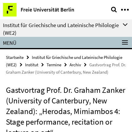
Springe
Service-
Freie Universität Berlin
direkt
Navigation
zu
Institut für Griechische und Lateinische Philologie
Inhalt
(WE2)
MENÜ
Startseite
Institut für Griechische und Lateinische Philologie
(WE2)
Institut
Termine
Archiv
Gastvortrag Prof. Dr.
Graham Zanker (University of Canterbury, New Zealand)
Gastvortrag Prof. Dr. Graham Zanker
(University of Canterbury, New
Zealand): „Herodas, Mimiambos 4:
Stage performance, recitation or