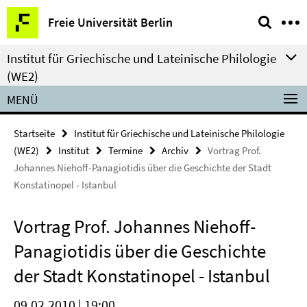
Springe
Service-
Freie Universität Berlin
direkt
Navigation
zu
Institut für Griechische und Lateinische Philologie
Inhalt
(WE2)
MENÜ
Startseite
Institut für Griechische und Lateinische Philologie
(WE2)
Institut
Termine
Archiv
Vortrag Prof.
Johannes Niehoff-Panagiotidis über die Geschichte der Stadt
Konstatinopel - Istanbul
Vortrag Prof. Johannes Niehoff-
Panagiotidis über die Geschichte
der Stadt Konstatinopel - Istanbul
09.02.2010 | 19:00