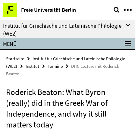
Springe
Service-
Freie Universität Berlin
direkt
Navigation
zu
Institut für Griechische und Lateinische Philologie
Inhalt
(WE2)
MENÜ
Startseite
Institut für Griechische und Lateinische Philologie
(WE2)
Institut
Termine
DHC Lecture mit Roderick
Beaton
Roderick Beaton: What Byron
(really) did in the Greek War of
Independence, and why it still
matters today