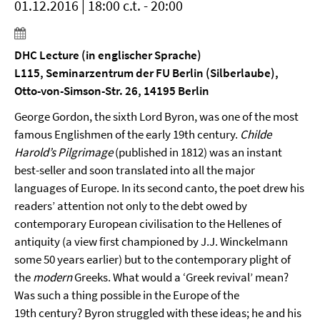
01.12.2016 | 18:00 c.t. - 20:00
DHC Lecture (in englischer Sprache)
L115, Seminarzentrum der FU Berlin (Silberlaube),
Otto-von-Simson-Str. 26, 14195 Berlin
George Gordon, the sixth Lord Byron, was one of the most
famous Englishmen of the early 19th century.
Childe
Harold’s Pilgrimage
(published in 1812) was an instant
best-seller and soon translated into all the major
languages of Europe. In its second canto, the poet drew his
readers’ attention not only to the debt owed by
contemporary European civilisation to the Hellenes of
antiquity (a view first championed by J.J. Winckelmann
some 50 years earlier) but to the contemporary plight of
the
modern
Greeks. What would a ‘Greek revival’ mean?
Was such a thing possible in the Europe of the
19th century? Byron struggled with these ideas; he and his