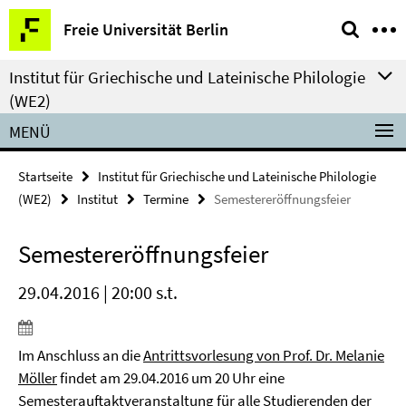
Springe
Service-
Freie Universität Berlin
direkt
Navigation
zu
Institut für Griechische und Lateinische Philologie
Inhalt
(WE2)
MENÜ
Startseite
Institut für Griechische und Lateinische Philologie
(WE2)
Institut
Termine
Semestereröffnungsfeier
Semestereröffnungsfeier
29.04.2016 | 20:00 s.t.
Im Anschluss an die
Antrittsvorlesung von Prof. Dr. Melanie
Möller
findet am 29.04.2016 um 20 Uhr eine
Semesterauftaktveranstaltung für alle Studierenden der