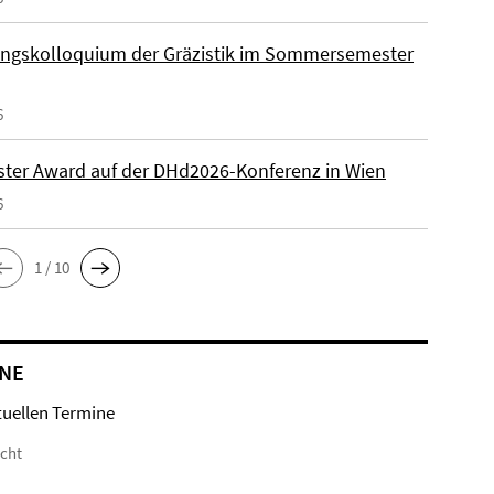
ngskolloquium der Gräzistik im Sommersemester
6
ster Award auf der DHd2026-Konferenz in Wien
6
1 / 10
NE
tuellen Termine
icht