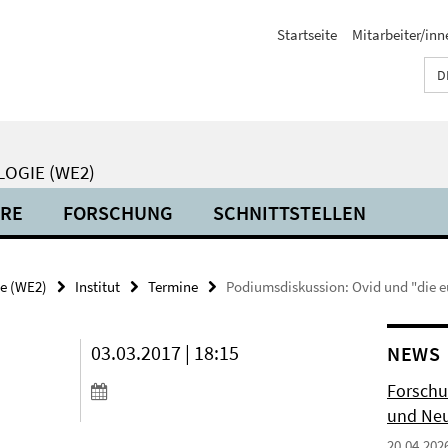
Startseite
Mitarbeiter/inn
D
LOGIE (WE2)
HRE
FORSCHUNG
SCHNITTSTELLEN
ie (WE2)
Institut
Termine
Podiumsdiskussion: Ovid und "die 
03.03.2017 | 18:15
NEWS
Forschu
und Neu
20.04.202