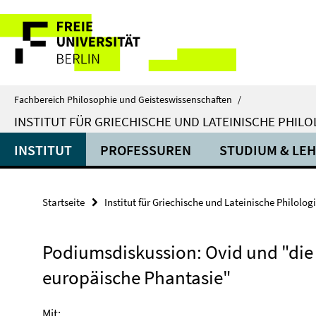
Springe
Service-
direkt
zu
Navigation
Inhalt
Fachbereich Philosophie und Geisteswissenschaften
/
INSTITUT FÜR GRIECHISCHE UND LATEINISCHE PHILO
INSTITUT
PROFESSUREN
STUDIUM & LE
Startseite
Institut für Griechische und Lateinische Philolog
Podiumsdiskussion: Ovid und "die
europäische Phantasie"
Mit: