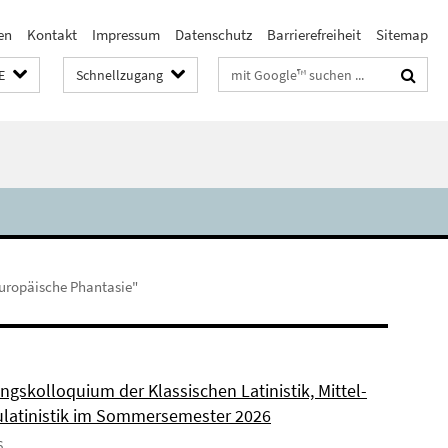
en
Kontakt
Impressum
Datenschutz
Barrierefreiheit
Sitemap
Suchbegriffe
E
Schnellzugang
europäische Phantasie"
ngskolloquium der Klassischen Latinistik, Mittel-
latinistik im Sommersemester 2026
6