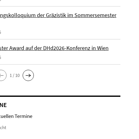
ngskolloquium der Gräzistik im Sommersemester
6
ster Award auf der DHd2026-Konferenz in Wien
6
1 / 10
NE
tuellen Termine
icht