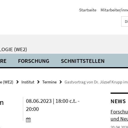
Startseite
Mitarbeiter/inn
D
LOGIE (WE2)
HRE
FORSCHUNG
SCHNITTSTELLEN
ie (WE2)
Institut
Termine
Gastvortrag von Dr. József Krupp im
im
08.06.2023 | 18:00 c.t. -
NEWS
20:00
Forschu
und Neu
20.04.202