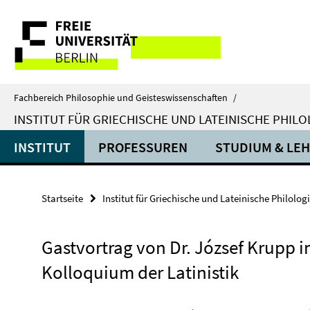
Springe
Service-
direkt
zu
Navigation
Inhalt
Fachbereich Philosophie und Geisteswissenschaften
/
INSTITUT FÜR GRIECHISCHE UND LATEINISCHE PHILO
INSTITUT
PROFESSUREN
STUDIUM & LE
Startseite
Institut für Griechische und Lateinische Philolog
Gastvortrag von Dr. József Krupp 
Kolloquium der Latinistik