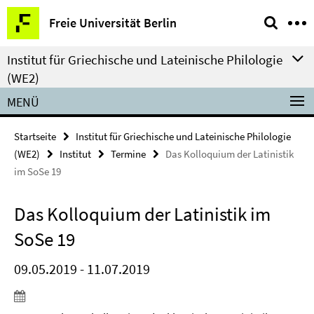
Springe
Service-
Freie Universität Berlin
direkt
Navigation
zu
Institut für Griechische und Lateinische Philologie
Inhalt
(WE2)
MENÜ
Startseite
Institut für Griechische und Lateinische Philologie
(WE2)
Institut
Termine
Das Kolloquium der Latinistik
im SoSe 19
Das Kolloquium der Latinistik im
SoSe 19
09.05.2019 - 11.07.2019