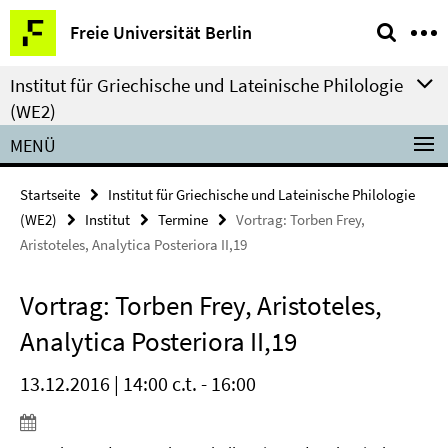
Springe
Service-
Freie Universität Berlin
direkt
Navigation
zu
Institut für Griechische und Lateinische Philologie
Inhalt
(WE2)
MENÜ
Startseite
Institut für Griechische und Lateinische Philologie
(WE2)
Institut
Termine
Vortrag: Torben Frey,
Aristoteles, Analytica Posteriora II,19
Vortrag: Torben Frey, Aristoteles,
Analytica Posteriora II,19
13.12.2016 | 14:00 c.t. - 16:00