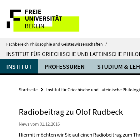
Springe
Service-
direkt
zu
Navigation
Inhalt
Fachbereich Philosophie und Geisteswissenschaften
/
INSTITUT FÜR GRIECHISCHE UND LATEINISCHE PHILO
INSTITUT
PROFESSUREN
STUDIUM & LE
Startseite
Institut für Griechische und Lateinische Philolog
Radiobeitrag zu Olof Rudbeck
News vom 01.12.2016
Hiermit möchten wir Sie auf einen Radiobeitrag zum Th