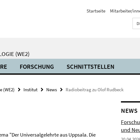
Startseite
Mitarbeiter/inn
D
LOGIE (WE2)
HRE
FORSCHUNG
SCHNITTSTELLEN
ie (WE2)
Institut
News
Radiobeitrag zu Olof Rudbeck
NEWS
Forschu
und Neu
ema "Der Universalgelehrte aus Uppsala. Die
20.04.202