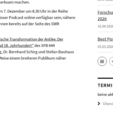
fmerksam machen.
 7. Dezember um 8.30 Uhr in der Reihe
Forschu
ser Podcast online verfügbar sein; nähere
2026
nen bereits auf der Seite des SWR
16.04.202
Best Po
ische Transformation der Antike: Der
d 18. Jahrhundert"
des SFB 644
03.03.202
ng, Dr. Bernhard Schirg und Stefan Bauhaus
e Weise einem breiteren Publikum näher
TERMI
keine ak
Übers