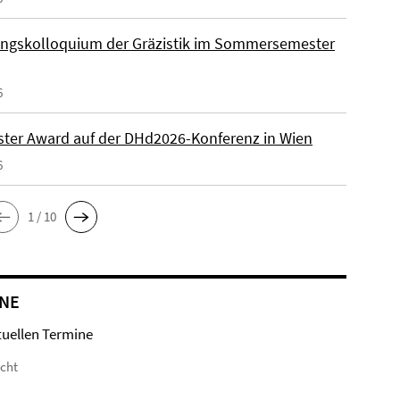
ngskolloquium der Gräzistik im Sommersemester
6
ster Award auf der DHd2026-Konferenz in Wien
6
1 / 10
NE
tuellen Termine
icht