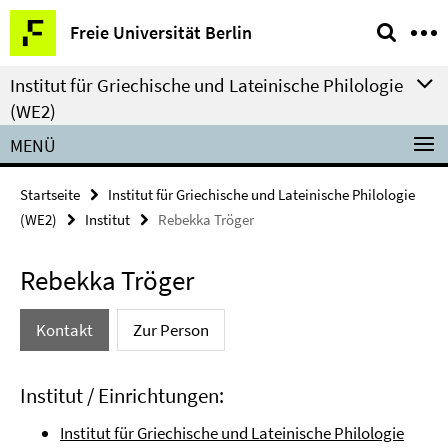
Springe
Service-
Freie Universität Berlin
direkt
Navigation
zu
Institut für Griechische und Lateinische Philologie
Inhalt
(WE2)
MENÜ
Startseite
Institut für Griechische und Lateinische Philologie
(WE2)
Institut
Rebekka Tröger
Rebekka Tröger
Kontakt
Zur Person
Institut / Einrichtungen:
Institut für Griechische und Lateinische Philologie