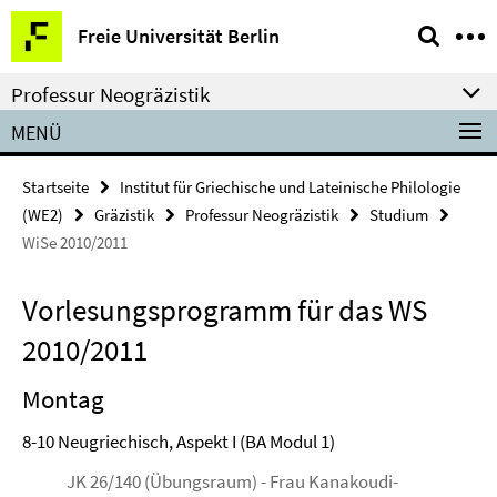
Springe
Service-
Freie Universität Berlin
direkt
Navigation
zu
Professur Neogräzistik
Inhalt
MENÜ
Startseite
Institut für Griechische und Lateinische Philologie
(WE2)
Gräzistik
Professur Neogräzistik
Studium
WiSe 2010/2011
Vorlesungsprogramm für das WS
2010/2011
Montag
8-10 Neugriechisch, Aspekt I (BA Modul 1)
JK 26/140 (Übungsraum) - Frau Kanakoudi-