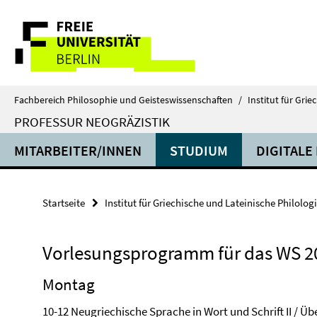
Springe
Service-
direkt
zu
Navigation
Inhalt
Fachbereich Philosophie und Geisteswissenschaften
/
Institut für Gri
PROFESSUR NEOGRÄZISTIK
MITARBEITER/INNEN
STUDIUM
DIGITALE
Startseite
Institut für Griechische und Lateinische Philolog
Vorlesungsprogramm für das WS 2
Montag
10-12 Neugriechische Sprache in Wort und Schrift II / Üb