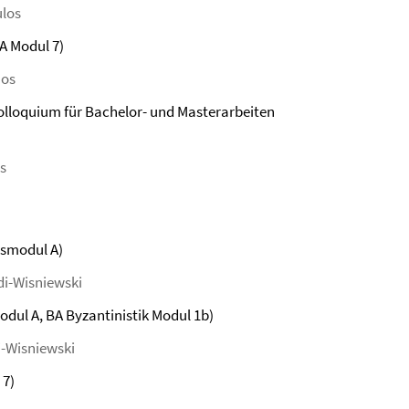
ulos
A Modul 7)
nos
Kolloquium für Bachelor- und Masterarbeiten
os
ismodul A)
di-Wisniewski
dul A, BA Byzantinistik Modul 1b)
i-Wisniewski
 7)