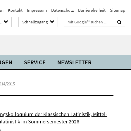
en
Kontakt
Impressum
Datenschutz
Barrierefreiheit
Sitemap
Suchbegriffe
E
Schnellzugang
NGEN
SERVICE
NEWSLETTER
014/2015
ngskolloquium der Klassischen Latinistik, Mittel-
latinistik im Sommersemester 2026
6