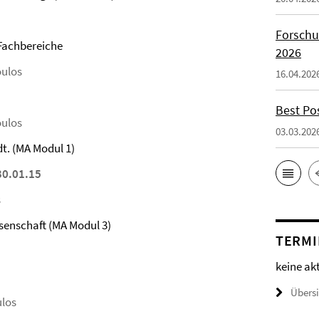
Forschu
 Fachbereiche
2026
oulos
16.04.202
Best Po
oulos
03.03.202
t. (MA Modul 1)
30.01.15
s
senschaft (MA Modul 3)
TERMI
keine ak
Übers
ulos