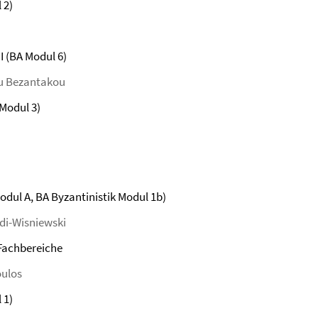
 2)
I (BA Modul 6)
rau Bezantakou
 Modul 3)
dul A, BA Byzantinistik Modul 1b)
di-Wisniewski
 Fachbereiche
oulos
 1)