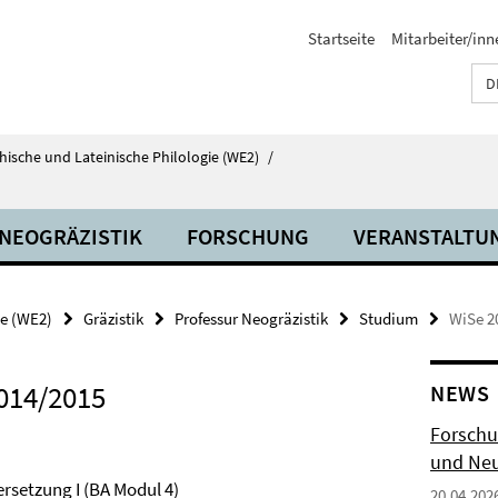
Startseite
Mitarbeiter/inn
D
echische und Lateinische Philologie (WE2)
/
 NEOGRÄZISTIK
FORSCHUNG
VERANSTALTU
ie (WE2)
Gräzistik
Professur Neogräzistik
Studium
WiSe 2
014/2015
NEWS
Forschu
und Neu
ersetzung I (BA Modul 4)
20.04.202