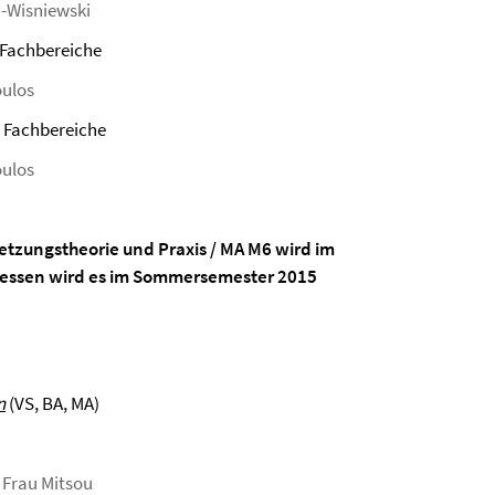
i-Wisniewski
r Fachbereiche
oulos
er Fachbereiche
oulos
etzungstheorie und Praxis / MA M6 wird im
dessen wird es im Sommersemester 2015
n
(VS, BA, MA)
 Frau Mitsou