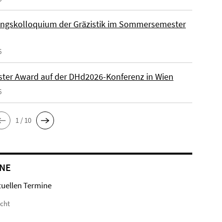
ngskolloquium der Gräzistik im Sommersemester
6
ster Award auf der DHd2026-Konferenz in Wien
6
1 / 10
NE
tuellen Termine
icht