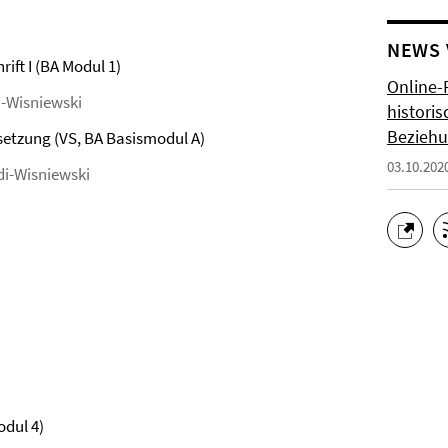
NEWS
ift I (BA Modul 1)
Online-
i-Wisniewski
histori
Bezieh
setzung (VS, BA Basismodul A)
03.10.202
di-Wisniewski
odul 4)