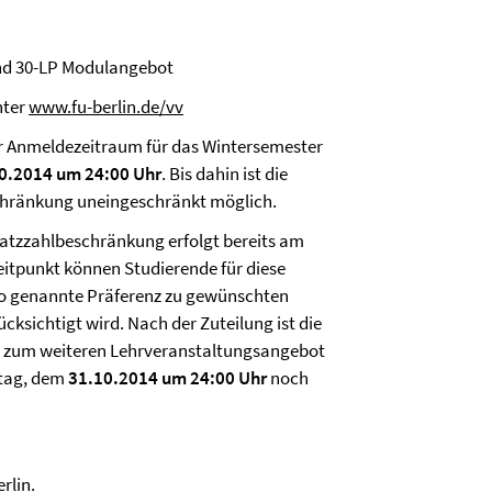
und 30-LP Modulangebot
nter
www.fu-berlin.de/vv
r Anmeldezeitraum für das Wintersemester
0.2014 um 24:00 Uhr
. Bis dahin ist die
chränkung uneingeschränkt möglich.
latzzahlbeschränkung erfolgt bereits am
Zeitpunkt können Studierende für diese
so genannte Präferenz zu gewünschten
cksichtigt wird. Nach der Zuteilung ist die
e zum weiteren Lehrveranstaltungsangebot
itag, dem
31.10.2014 um 24:00 Uhr
noch
rlin
.