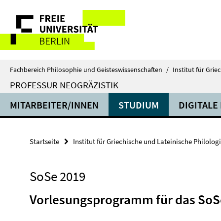
Springe
Service-
direkt
zu
Navigation
Inhalt
Fachbereich Philosophie und Geisteswissenschaften
/
Institut für Gri
PROFESSUR NEOGRÄZISTIK
MITARBEITER/INNEN
STUDIUM
DIGITALE
Startseite
Institut für Griechische und Lateinische Philolog
SoSe 2019
Vorlesungsprogramm für das SoS