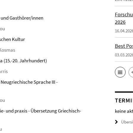
Forschu
e und Gasthörer/innen
2026
iou
16.04.202
ischen Kultur
Best Po
s Kosmas
03.03.202
a (15.-20. Jahrhundert)
rris
Neugriechische Sprache ΙΙΙ -
TERMI
iou
- und praxis - Übersetzung Griechisch-
keine ak
Übers
ou