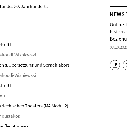
atur des 20. Jahrhunderts
NEWS
t
Online-
histori
Bezieh
rift I
03.10.202
nakoudi-Wisniewski
on & Übersetzung und Sprachlabor)
nakoudi-Wisniewski
rift II
iou
ugriechischen Theaters (MA Modul 2)
omoustakos
 Verflechtungen