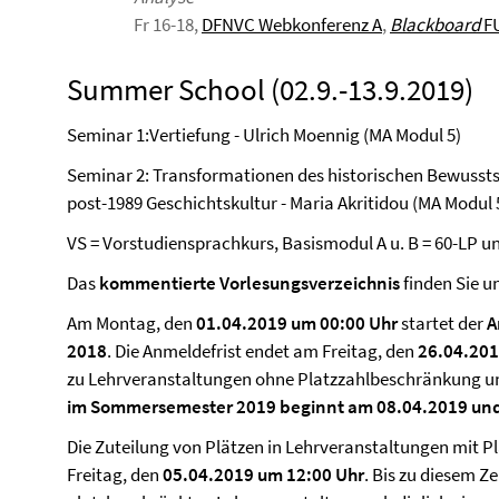
Fr 16-18,
DFNVC Webkonferenz A
,
Blackboard
FU
Summer School (02.9.-13.9.2019)
Seminar 1:Vertiefung - Ulrich Moennig (MA Modul 5)
Seminar 2: Transformationen des historischen Bewussts
post-1989 Geschichtskultur - Maria Akritidou (MA Modul 
VS = Vorstudiensprachkurs, Basismodul A u. B = 60-LP 
Das
kommentierte Vorlesungsverzeichnis
finden Sie u
Am Montag, den
01.04.2019 um 00:00 Uhr
startet der
A
2018
. Die Anmeldefrist endet am Freitag, den
26
.04.201
zu Lehrveranstaltungen ohne Platzzahlbeschränkung u
im Sommersemester 2019 beginnt am 08.04.2019 und
Die Zuteilung von Plätzen in Lehrveranstaltungen mit P
Freitag, den
05.04.2019 um 12:00 Uhr
. Bis zu diesem Z