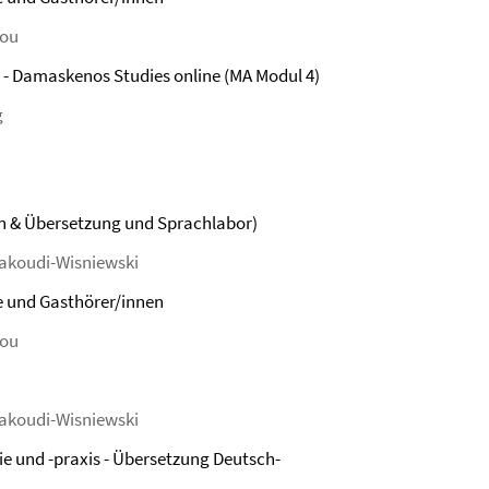
iou
g) - Damaskenos Studies online (MA Modul 4)
g
n & Übersetzung und Sprachlabor)
nakoudi-Wisniewski
he und Gasthörer/innen
iou
nakoudi-Wisniewski
e und -praxis - Übersetzung Deutsch-