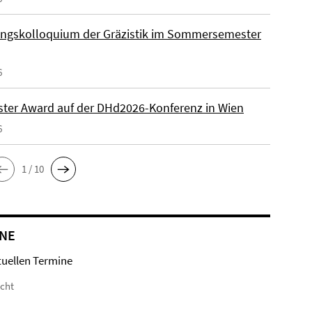
ngskolloquium der Gräzistik im Sommersemester
6
ster Award auf der DHd2026-Konferenz in Wien
6
1 / 10
NE
tuellen Termine
icht