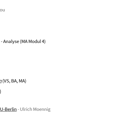
iou
 - Analyse (MA Modul 4)
n
(VS, BA, MA)
)
U-Berlin
- Ulrich Moennig