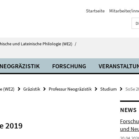
Startseite
Mitarbeiter/inn
D
echische und Lateinische Philologie (WE2)
/
 NEOGRÄZISTIK
FORSCHUNG
VERANSTALTU
ie (WE2)
Gräzistik
Professur Neogräzistik
Studium
SoSe 2
NEWS
Forschu
e 2019
und Neu
20.04.202