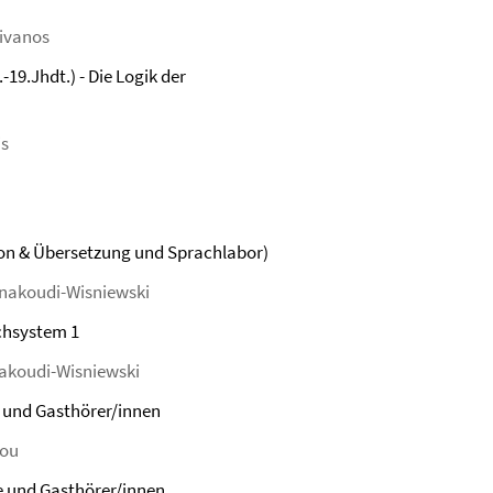
livanos
19.Jhdt.) - Die Logik der
is
on & Übersetzung und Sprachlabor)
anakoudi-Wisniewski
chsystem 1
nakoudi-Wisniewski
e und Gasthörer/innen
iou
he und Gasthörer/innen