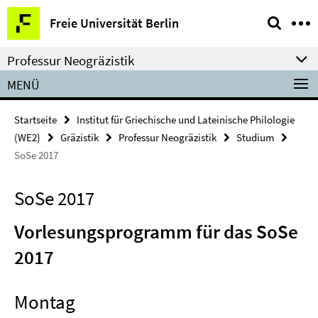
Springe
Service-
Freie Universität Berlin
direkt
Navigation
zu
Professur Neogräzistik
Inhalt
MENÜ
Startseite
Institut für Griechische und Lateinische Philologie
(WE2)
Gräzistik
Professur Neogräzistik
Studium
SoSe 2017
SoSe 2017
Vorlesungsprogramm für das SoSe
2017
Montag