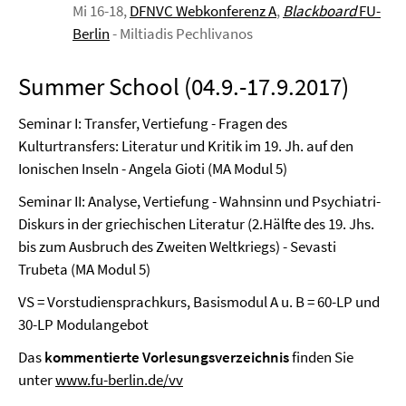
Mi 16-18,
DFNVC Webkonferenz A
,
Blackboard
FU-
Berlin
- Miltiadis Pechlivanos
Summer School (04.9.-17.9.2017)
Seminar I: Transfer, Vertiefung - Fragen des
Kulturtransfers: Literatur und Kritik im 19. Jh. auf den
Ionischen Inseln - Angela Gioti (MA Modul 5)
Seminar II: Analyse, Vertiefung - Wahnsinn und Psychiatri-
Diskurs in der griechischen Literatur (2.Hälfte des 19. Jhs.
bis zum Ausbruch des Zweiten Weltkriegs) - Sevasti
Trubeta (MA Modul 5)
VS = Vorstudiensprachkurs, Basismodul A u. B = 60-LP und
30-LP Modulangebot
Das
kommentierte Vorlesungsverzeichnis
finden Sie
unter
www.fu-berlin.de/vv