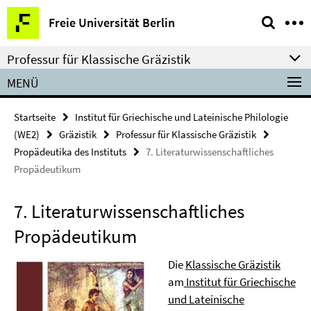
Springe
Service-
Freie Universität Berlin
direkt
Navigation
zu
Professur für Klassische Gräzistik
Inhalt
MENÜ
Startseite
Institut für Griechische und Lateinische Philologie
(WE2)
Gräzistik
Professur für Klassische Gräzistik
Propädeutika des Instituts
7. Literaturwissenschaftliches
Propädeutikum
7. Literaturwissenschaftliches
Propädeutikum
Die
Klassische Gräzistik
am
Institut für Griechische
und Lateinische