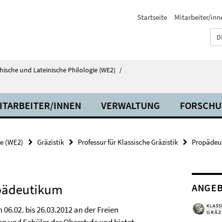
Startseite
Mitarbeiter/inn
D
echische und Lateinische Philologie (WE2)
/
ITARBEITER/INNEN
VERWALTUNG
FORSCH
ie (WE2)
Gräzistik
Professur für Klassische Gräzistik
Propädeut
opädeutikum
ANGEB
6.02. bis 26.03.2012 an der Freien