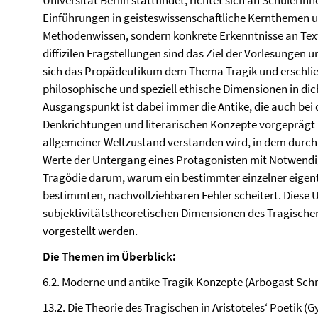
Universität Berlin stattfindet, richtet sich an Schülerin
Einführungen in geisteswissenschaftliche Kernthemen u
Methodenwissen, sondern konkrete Erkenntnisse an Te
diffizilen Fragstellungen sind das Ziel der Vorlesunge
sich das Propädeutikum dem Thema Tragik und erschliess
philosophische und speziell ethische Dimensionen in di
Ausgangspunkt ist dabei immer die Antike, die auch bei
Denkrichtungen und literarischen Konzepte vorgeprägt 
allgemeiner Weltzustand verstanden wird, in dem durch 
Werte der Untergang eines Protagonisten mit Notwendigke
Tragödie darum, warum ein bestimmter einzelner eigent
bestimmten, nachvollziehbaren Fehler scheitert. Diese
subjektivitätstheoretischen Dimensionen des Tragische
vorgestellt werden.
Die Themen im Überblick:
6.2. Moderne und antike Tragik-Konzepte (Arbogast Sch
13.2. Die Theorie des Tragischen in Aristoteles‘ Poetik 