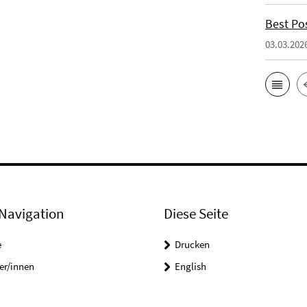
Best Po
03.03.202
Navigation
Diese Seite
e
Drucken
er/innen
English