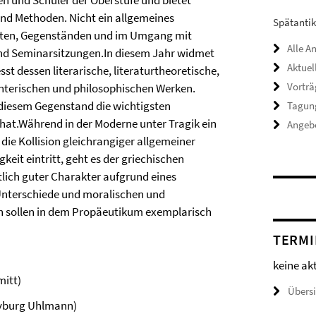
nen und Schüler der Oberstufe und bietet
nd Methoden. Nicht ein allgemeines
Spätantik
xten, Gegenständen und im Umgang mit
Alle A
n und Seminarsitzungen.In diesem Jahr widmet
Aktue
t dessen literarische, literaturtheoretische,
Vorträ
chterischen und philosophischen Werken.
 diesem Gegenstand die wichtigsten
Tagun
hat.Während in der Moderne unter Tragik ein
Angebo
die Kollision gleichrangiger allgemeiner
it eintritt, geht es der griechischen
lich guter Charakter aufgrund eines
 Unterschiede und moralischen und
n sollen in dem Propäeutikum exemplarisch
TERMI
keine ak
mitt)
Übers
(Gyburg Uhlmann)