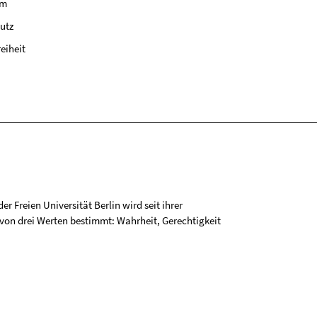
um
utz
reiheit
r Freien Universität Berlin wird seit ihrer
on drei Werten bestimmt: Wahrheit, Gerechtigkeit