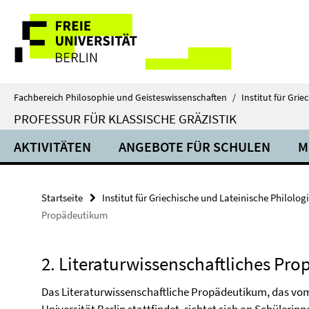
Springe
Service-
direkt
zu
Navigation
Inhalt
Fachbereich Philosophie und Geisteswissenschaften
/
Institut für Gri
PROFESSUR FÜR KLASSISCHE GRÄZISTIK
AKTIVITÄTEN
ANGEBOTE FÜR SCHULEN
M
Startseite
Institut für Griechische und Lateinische Philolog
Propädeutikum
2. Literaturwissenschaftliches Pr
Das Literaturwissenschaftliche Propädeutikum, das vom 0