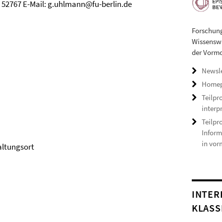
pp. 52767 E-Mail: g.uhlmann@fu-berlin.de
Forschung
Wissenswa
der Vormo
Newsle
Homep
Teilpr
interp
Teilpr
Infor
in vor
ngsort
INTER
KLASS