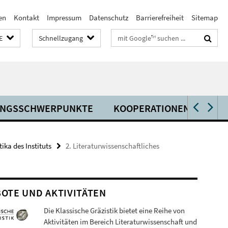
en
Kontakt
Impressum
Datenschutz
Barrierefreiheit
Sitemap
Suchbegriffe
E
Schnellzugang
UNGSSCHWERPUNKTE
KOOPERATIONEN
ARI
ika des Instituts
2. Literaturwissenschaftliches
OTE UND AKTIVITÄTEN
Die Klassische Gräzistik bietet eine Reihe von
Aktivitäten im Bereich Literaturwissenschaft und