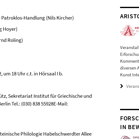
ARIST
r Patroklos-Handlung (Nils Kircher)
g Hoyer)
rnd Roling)
Veranstal
Erforschun
Kommentie
diversen 
m 18 Uhr c.t. in Hörsaal I b.
Kunst Inte
Veran
z, Sekretariat Institut für Griechische und
rlin Tel.: (030) 838 55928E-Mail:
FORSC
IN BE
ateinische Philologie Habelschwerdter Allee