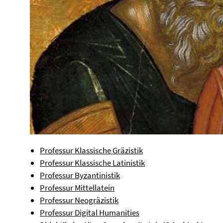
Professur Klassische Gräzistik
Professur Klassische Latinistik
Professur Byzantinistik
Professur Mittellatein
Professur Neogräzistik
Professur Digital Humanities