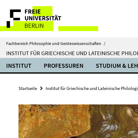
Springe
Service-
direkt
zu
Navigation
Inhalt
Fachbereich Philosophie und Geisteswissenschaften
/
INSTITUT FÜR GRIECHISCHE UND LATEINISCHE PHILO
INSTITUT
PROFESSUREN
STUDIUM & LE
Startseite
Institut für Griechische und Lateinische Philolog