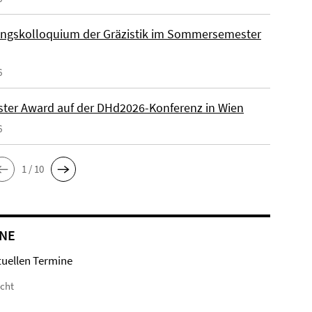
ngskolloquium der Gräzistik im Sommersemester
6
ster Award auf der DHd2026-Konferenz in Wien
6
1 / 10
NE
tuellen Termine
icht