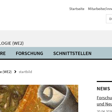
Startseite
Mitarbeiter/inn
D
LOGIE (WE2)
HRE
FORSCHUNG
SCHNITTSTELLEN
ie (WE2)
startbild
NEWS
Forschu
und Neu
20.04.202