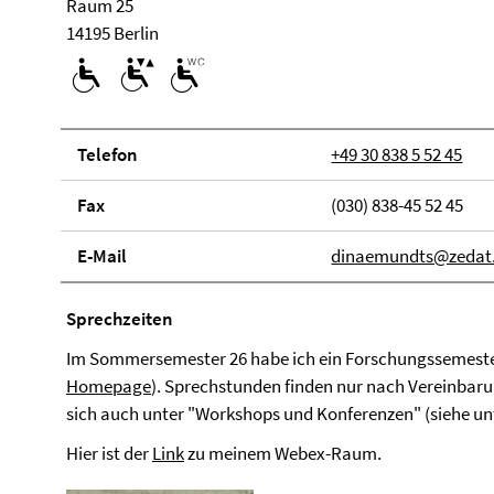
Raum 25
14195 Berlin
Telefon
+49 30 838 5 52 45
Fax
(030) 838-45 52 45
E-Mail
dinaemundts@zedat.f
Sprech­zei­ten
Im Sommersemester 26 habe ich ein Forschungssemester
Homepage
). Sprechstunden finden nur nach Vereinbaru
sich auch unter "Workshops und Konferenzen" (siehe un
Hier ist der
Link
zu meinem Webex-Raum.