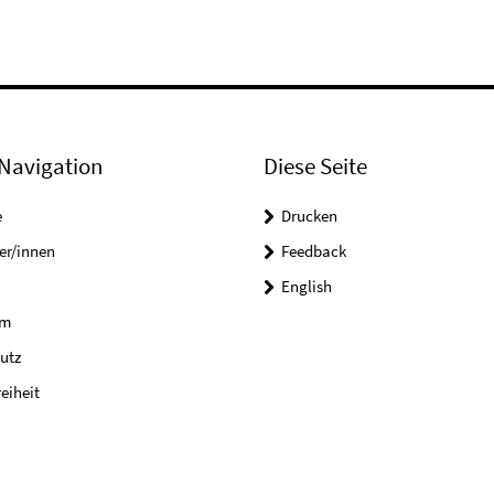
Navigation
Diese Seite
e
Drucken
er/innen
Feedback
English
um
utz
reiheit