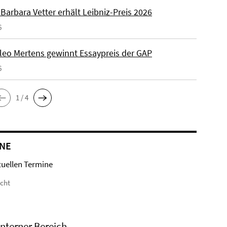
. Barbara Vetter erhält Leibniz-Preis 2026
6
Kleo Mertens gewinnt Essaypreis der GAP
6
1 / 4
NE
tuellen Termine
icht
Interner Bereich