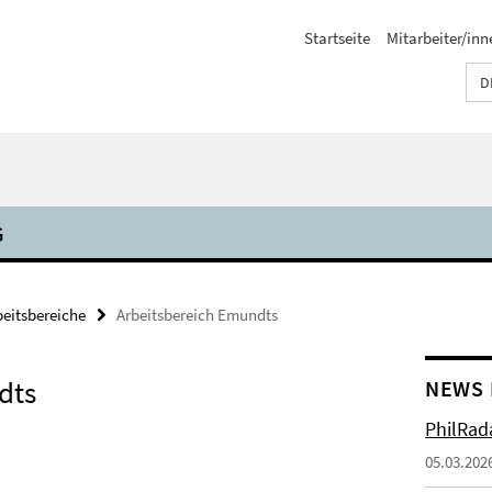
Startseite
Mitarbeiter/inn
D
G
beitsbereiche
Arbeitsbereich Emundts
dts
NEWS 
PhilRada
05.03.202