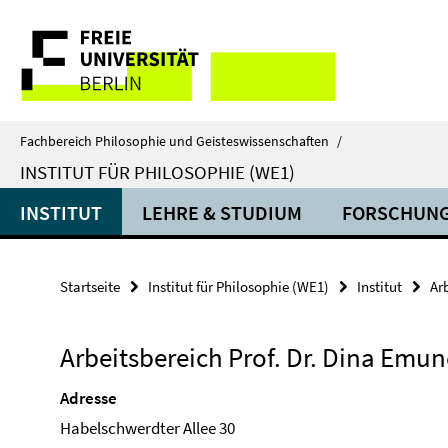
Springe
Service-
direkt
zu
Navigation
Inhalt
Fachbereich Philosophie und Geisteswissenschaften
/
INSTITUT FÜR PHILOSOPHIE (WE1)
INSTITUT
LEHRE & STUDIUM
FORSCHUN
Startseite
Institut für Philosophie (WE1)
Institut
Ar
Arbeitsbereich Prof. Dr. Dina Emun
Adresse
Habelschwerdter Allee 30