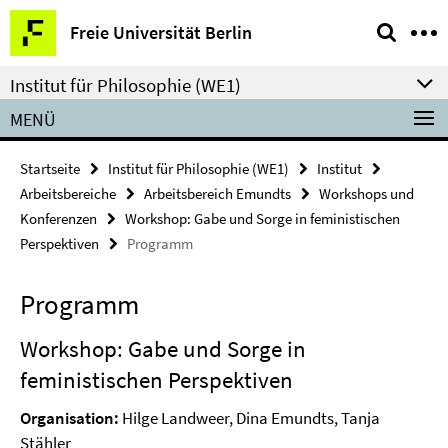
Springe
Service-
Freie Universität Berlin
direkt
Navigation
zu
Institut für Philosophie (WE1)
Inhalt
MENÜ
Startseite
Institut für Philosophie (WE1)
Institut
Arbeitsbereiche
Arbeitsbereich Emundts
Workshops und
Konferenzen
Workshop: Gabe und Sorge in feministischen
Perspektiven
Programm
Programm
Workshop: Gabe und Sorge in
feministischen Perspektiven
Organisation:
Hilge Landweer, Dina Emundts, Tanja
Stähler