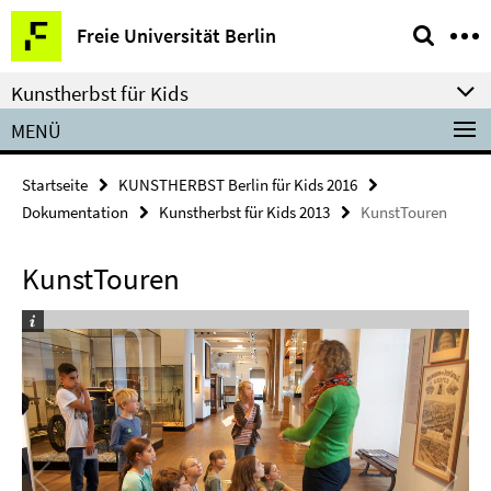
Springe
Service-
Freie Universität Berlin
direkt
Navigation
zu
Kunstherbst für Kids
Inhalt
MENÜ
Startseite
KUNSTHERBST Berlin für Kids 2016
Dokumentation
Kunstherbst für Kids 2013
KunstTouren
KunstTouren