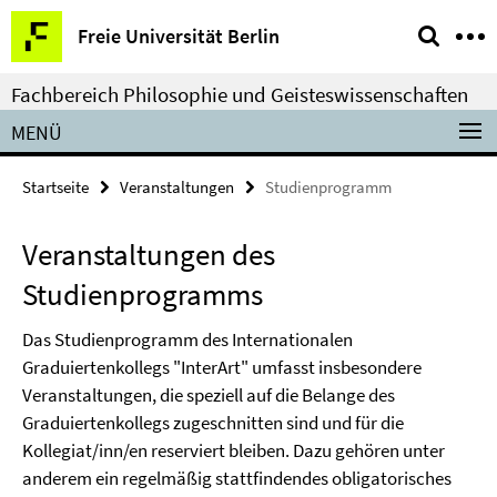
Springe
Service-
Freie Universität Berlin
direkt
Navigation
zu
Fachbereich Philosophie und Geisteswissenschaften
Inhalt
MENÜ
Startseite
Veranstaltungen
Studienprogramm
Veranstaltungen des
Studienprogramms
Das Studienprogramm des Internationalen
Graduiertenkollegs "InterArt" um­fasst insbesondere
Veranstaltungen, die speziell auf die Belange des
Graduiertenkollegs zuge­schnitten sind und für die
Kollegiat/inn/en reserviert bleiben. Dazu gehören unter
anderem ein regelmäßig stattfindendes obligatorisches