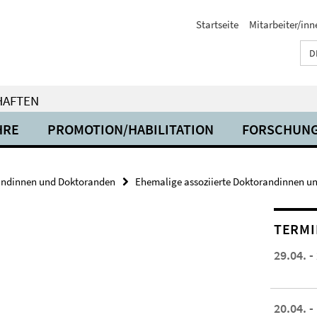
Startseite
Mitarbeiter/inn
D
HAFTEN
HRE
PROMOTION/HABILITATION
FORSCHUN
andinnen und Doktoranden
Ehemalige assoziierte Doktorandinnen u
TERMI
29.04. -
20.04. -