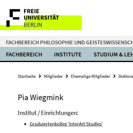
Springe
Service-
direkt
zu
Navigation
Inhalt
FACHBEREICH PHILOSOPHIE UND GEISTESWISSENSC
FACHBEREICH
INSTITUTE
STUDIUM & LE
Startseite
Mitglieder
Ehemalige Mitglieder
Doktor
Pia Wiegmink
Institut / Einrichtungen:
Graduiertenkolleg 'InterArt Studies'