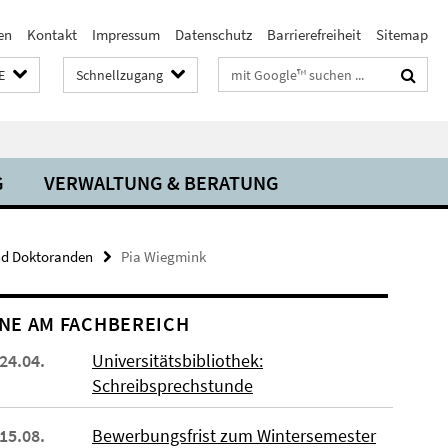
en
Kontakt
Impressum
Datenschutz
Barrierefreiheit
Sitemap
Suchbegriffe
E
Schnellzugang
G
VERWALTUNG & BERATUNG
nd Doktoranden
Pia Wiegmink
NE AM FACHBEREICH
 24.04.
Universitätsbibliothek:
Schreibsprechstunde
 15.08.
Bewerbungsfrist zum Wintersemester