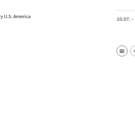
y U.S. America
10.07. -