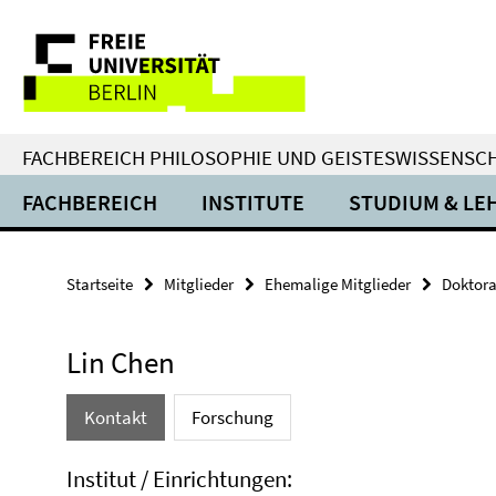
Springe
Service-
direkt
zu
Navigation
Inhalt
FACHBEREICH PHILOSOPHIE UND GEISTESWISSENSC
FACHBEREICH
INSTITUTE
STUDIUM & LE
Startseite
Mitglieder
Ehemalige Mitglieder
Doktor
Lin Chen
Kontakt
Forschung
Institut / Einrichtungen: