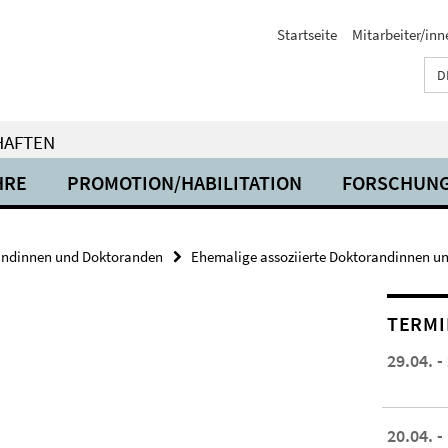
Startseite
Mitarbeiter/inn
D
HAFTEN
HRE
PROMOTION/HABILITATION
FORSCHUN
andinnen und Doktoranden
Ehemalige assoziierte Doktorandinnen u
TERMI
29.04. -
20.04. -