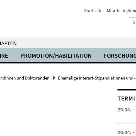
Startseite
Mitarbeiter/inn
D
HAFTEN
HRE
PROMOTION/HABILITATION
FORSCHUN
andinnen und Doktoranden
Ehemalige Interart-Stipendiatinnen und 
TERMI
29.04. -
20.04. -