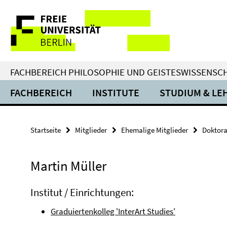
Springe
Service-
direkt
zu
Navigation
Inhalt
FACHBEREICH PHILOSOPHIE UND GEISTESWISSENSC
FACHBEREICH
INSTITUTE
STUDIUM & LE
Startseite
Mitglieder
Ehemalige Mitglieder
Doktor
Martin Müller
Institut / Einrichtungen:
Graduiertenkolleg 'InterArt Studies'