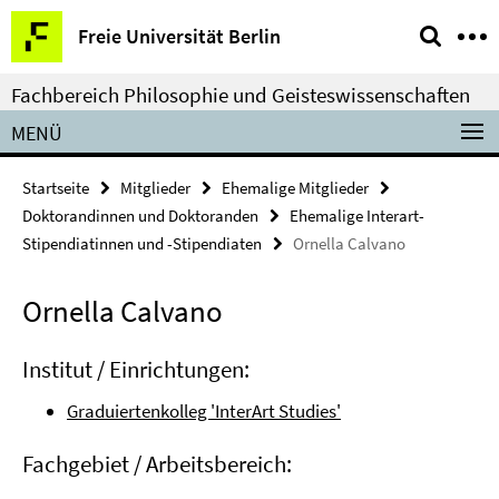
Springe
Service-
Freie Universität Berlin
direkt
Navigation
zu
Fachbereich Philosophie und Geisteswissenschaften
Inhalt
MENÜ
Startseite
Mitglieder
Ehemalige Mitglieder
Doktorandinnen und Doktoranden
Ehemalige Interart-
Stipendiatinnen und -Stipendiaten
Ornella Calvano
Ornella Calvano
Institut / Einrichtungen:
Graduiertenkolleg 'InterArt Studies'
Fachgebiet / Arbeitsbereich: