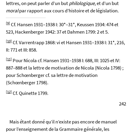
lettres, on peut parler d’un but
philologique
, et d’un but
moral
par rapport aux cours d’histoire et de législation.
[9]
Cf. Hansen 1931–1938 I: 30*–31*, Keussen 1934: 474 et
523, Hackenberger 1942: 37 et Dahmen 1799: 2 et 5.
[10]
Cf. Varrentrapp 1868: vi et Hansen 1931–1938 I: 31*, 216,
II: 771 et III: 858.
[11]
Pour Nicola cf. Hansen 1931–1938 I: 688, III: 1025 et IV:
887–888 et la lettre de motivation de Nicola (Nicola 1798) ;
pour Schœnberger cf. sa lettre de motivation
(Schœnberger 1798).
[12]
Cf. Quinette 1799.
242
Mais étant donné qu’il n’existe pas encore de manuel
pour l’enseignement de la Grammaire générale, les