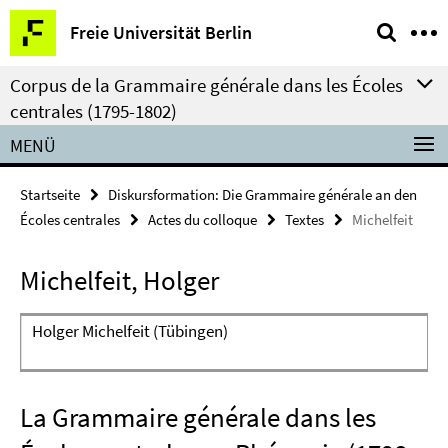
Springe
Service-
Freie Universität Berlin
direkt
Navigation
zu
Corpus de la Grammaire générale dans les Écoles
Inhalt
centrales (1795-1802)
MENÜ
Startseite
Diskursformation: Die Grammaire générale an den
Écoles centrales
Actes du colloque
Textes
Michelfeit
Michelfeit, Holger
Holger Michelfeit (Tübingen)
La Grammaire générale dans les