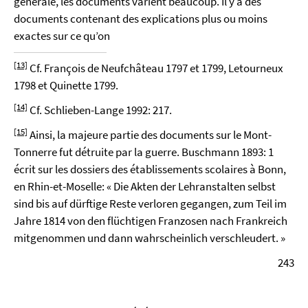
générale, les documents varient beaucoup. Il y a des
documents contenant des explications plus ou moins
exactes sur ce qu’on
[13]
Cf. François de Neufchâteau 1797 et 1799, Letourneux
1798 et Quinette 1799.
[14]
Cf. Schlieben-Lange 1992: 217.
[15]
Ainsi, la majeure partie des documents sur le Mont-
Tonnerre fut détruite par la guerre. Buschmann 1893: 1
écrit sur les dossiers des établissements scolaires à Bonn,
en Rhin-et-Moselle: « Die Akten der Lehranstalten selbst
sind bis auf dürftige Reste verloren gegangen, zum Teil im
Jahre 1814 von den flüchtigen Franzosen nach Frankreich
mitgenommen und dann wahrscheinlich verschleudert. »
243