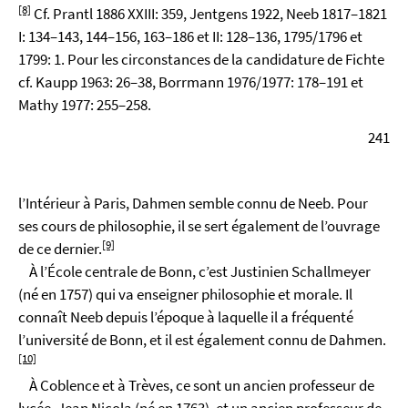
[8]
Cf. Prantl 1886 XXIII: 359, Jentgens 1922, Neeb 1817–1821
I: 134–143, 144–156, 163–186 et II: 128–136, 1795/1796 et
1799: 1. Pour les circonstances de la candidature de Fichte
cf. Kaupp 1963: 26–38, Borrmann 1976/1977: 178–191 et
Mathy 1977: 255–258.
241
l’Intérieur à Paris, Dahmen semble connu de Neeb. Pour
ses cours de philosophie, il se sert également de l’ouvrage
[9]
de ce dernier.
À l’École centrale de Bonn, c’est Justinien Schallmeyer
(né en 1757) qui va enseigner philosophie et morale. Il
connaît Neeb depuis l’époque à laquelle il a fréquenté
l’université de Bonn, et il est également connu de Dahmen.
[10]
À Coblence et à Trèves, ce sont un ancien professeur de