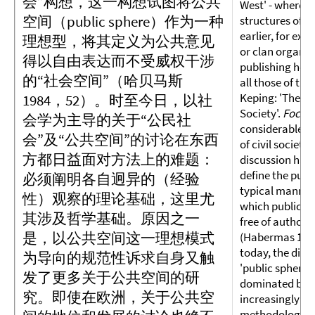
会”构想，这一构想试图将公共
West' - wherea
空间（public sphere）作为一种
structures of a
earlier, for ex
理想型，将其定义为公共意见
or clan organiz
得以自由表达而不受威权干涉
publishing hou
的“社会空间”（哈贝马斯
all those of the
Keping: 'The Em
1984，52）。时至今日，以社
Society'.
Focus 
会学为主导的关于“公民社
considerable d
会”及“公共空间”的讨论在东西
of civil society
方都日益面对方法上的难题：
discussion has
define the publi
必须阐明各自迥异的（经验
typical manner 
性）观察的理论基础，这里尤
which public op
其涉及哲学基础。原因之一
free of authori
是，以公共空间这一理想模式
(Habermas 1984,
today, the discu
为导向的规范性诉求自身又触
'public sphere'
发了更多关于公共空间的研
dominated by th
究。即使在欧洲，关于公共空
increasingly be
methodological