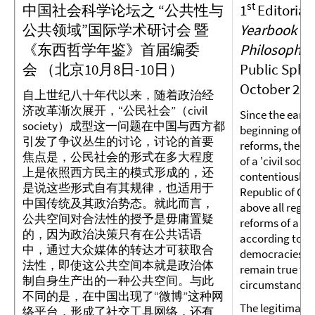
st
中国社会科学论坛之
“公共性与
1
Editorial
公共领域”国际学术研讨会 暨
Yearbook Ea
《东西哲学年鉴》首届编委
Philosophy
o
会 （北京10月8日-10日）
Public Sphe
October 2014
自上世纪八十年代以来，随着政治经
济改革渐次展开，“公民社会”（civil
Since the early 
society）成型这一问题在中国与西方都
beginning of th
引发了争议丛生的讨论，讨论的首要
reforms, the q
焦点是，公民社会的形式在多大程度
of a 'civil soci
上是依照西方民主的模式形成的，还
contentiously n
是说这些形式自有其规律，也适用于
Republic of Chin
中国传统及其政治势态。就此而言，
above all regar
公共空间对合法性的授予是毋庸置疑
reforms of a ci
的，因为政治决策只有在公共话语
according to t
中，通过大众媒体的转达才可获取合
democracies or
法性，即使这公共空间本就是政治体
remain true to 
制自身生产出的一种公共空间。与此
circumstances 
不同的是，在中国出现了“微博”这种网
The legitimation
络平台，形成了社交工具网络，还有