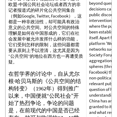
beyond question
欧盟-中国公民社会论坛或者西方的非
decisions can o
记者报道式的碎片化公共空间集合
public discour
（例如Google, Twitter, Facebook），这
intervention of
都是一种非政治性，却可能具有政治
where the publi
意义的公共空间。对公共空间的特殊
been establishe
理解是如何在中国形成的，它们在社
itself. Apart fr
会发展中被允许发挥什么样的功能，
platform 'Weibo
它们受到怎样的限制，这些问题都需
networks such a
要从原则上予以澄清，这尤其是因为
Society Forum, 
“公共空间”的地位在西方也一再遭受质
aggregation of
疑。
spheres (throug
Facebook) there
在哲学界的讨论中，自从尤尔
non-political bu
根·哈贝马斯的《公共空间的结
relevant public
构转变》（1962年）得到推广
question of how
以来，中国便就“公民社会”开
understanding o
China has arise
始了热烈争论，争论的问题
granted to it f
是，在前现代的中国是否已经
and what restric