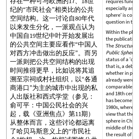
存在一种可与欧洲的17、18世
requires fundam
especially as th
纪的“市民社会”相类比的公共
sphere' is conti
空间结构。这一讨论自80年代
question in the
以来发生分化，一派观点认为
Within the phil
中国自19世纪中叶开始发展出
the publicatio
的公共空间主要应看作“中国人
The
Structural
对西方冲击做出的反应”。而另
Public Sphere
,
status of a 'civ
一派则把公共空间结构的出现
that is, a debat
时间推得更早，比如说将其追
whether in pre
溯至宗祠或村社组织，以“各通
already were 'p
comparable to th
商港口”为主的城市中出现的私
and 18th centur
人出版社和西式学堂（参见：
has become mo
俞可平：中国公民社会的兴
1980s, where o
起，载《亚洲焦点》第11期）
view that the d
sphere in China
从整体而言，这些讨论都远离
middle of the 1
了哈贝马斯意义上的“市民社
the result of a 