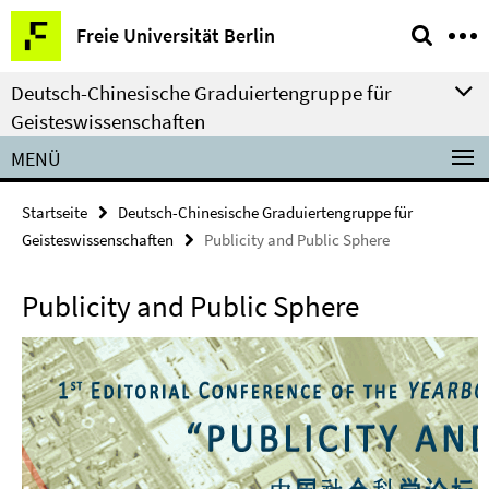
Springe
Service-
Freie Universität Berlin
direkt
Navigation
zu
Deutsch-Chinesische Graduiertengruppe für
Inhalt
Geisteswissenschaften
MENÜ
Startseite
Deutsch-Chinesische Graduiertengruppe für
Geisteswissenschaften
Publicity and Public Sphere
Publicity and Public Sphere