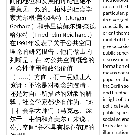
间的地位和发展的讨论也绝不
explain the theo
是意见一致的。柏林的社会学
particular, phi
家尤尔根·盖尔哈特（Jürgen
its divergent (
Gerhard）和弗里德赫尔姆·奈德
especially as t
orient themselv
哈尔特（Friedhelm Neidhardt）
model of the p
在1991年发表了关于公共空间
give occasion t
理论的研究报告，他们做出的
public sphere -
判断是，在“对公共空间概念的
discussion on t
formation of a 
社会性使用和政治价值
means consisten
（……）方面，有一点颇让人
paper on the th
惊讶：不论是对概念的澄清，
the Berlin soci
and Friedhelm 
还是对自己所描述的对象的解
in light of 'the
释，社会学家都少有作为。”对
political value 
于社会学大师们（马克思、涂
public sphere (..
尔干、韦伯和齐美尔）来说，
social sciences 
to its clarifica
公共空间“并不具有核心范畴的
illumination of 