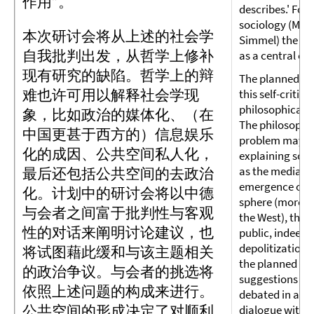
作用”。
describes.' For 
sociology (Mar
本次研讨会将从上述的社会学
Simmel) the pub
自我批判出发，从哲学上修补
as a central cat
现有研究的缺陷。哲学上的辩
The planned co
难也许可用以解释社会学现
this self-critic
philosophically
象，比如政治的媒体化、（在
The philosophi
中国更甚于西方的）信息娱乐
problem may be
化的成因、公共空间私人化，
explaining soc
as the medializa
最后还包括公共空间的去政治
emergence of a
化。计划中的研讨会将以中德
sphere (more p
与会者之间富于批判性与客观
the West), the p
性的对话来阐明讨论建议，也
public, indeed, 
depolitization o
将试图藉此缓和与该主题相关
the planned co
的政治争议。与会者的挑选将
suggestions for
依照上述问题的构成来进行。
debated in a cr
公共空间的形成决定了对顺利
dialogue with 