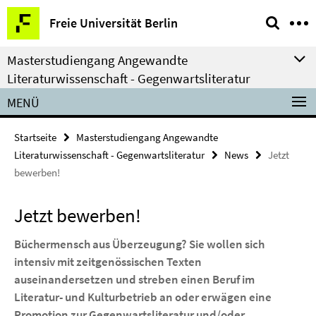
Springe
Service-
Freie Universität Berlin
direkt
Navigation
zu
Masterstudiengang Angewandte
Inhalt
Literaturwissenschaft - Gegenwartsliteratur
MENÜ
Startseite
Masterstudiengang Angewandte
Literaturwissenschaft - Gegenwartsliteratur
News
Jetzt
bewerben!
Jetzt bewerben!
Büchermensch aus Überzeugung? Sie wollen sich
intensiv mit zeitgenössischen Texten
auseinandersetzen und streben einen Beruf im
Literatur- und Kulturbetrieb an oder erwägen eine
Promotion zur Gegenwartsliteratur und/oder