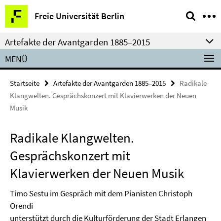
Springe
Service-
Freie Universität Berlin
direkt
Navigation
zu
Artefakte der Avantgarden 1885­–2015
Inhalt
MENÜ
Startseite
Artefakte der Avantgarden 1885­–2015
Radikale
Klangwelten. Gesprächskonzert mit Klavierwerken der Neuen
Musik
Radikale Klangwelten.
Gesprächskonzert mit
Klavierwerken der Neuen Musik
Timo Sestu im Gespräch mit dem Pianisten Christoph
Orendi
unterstützt durch die Kulturförderung der Stadt Erlangen