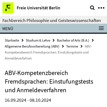
Springe
Service-
Freie Universität Berlin
direkt
Navigation
zu
Fachbereich Philosophie und Geisteswissenschaften
Inhalt
MENÜ
Startseite
Studium & Lehre
Bachelor of Arts (B.A.)
Allgemeine Berufsvorbereitung (ABV)
Termine
ABV-
Kompetenzbereich Fremdsprachen: Einstufungstests und
Anmeldeverfahren
ABV-Kompetenzbereich
Fremdsprachen: Einstufungstests
und Anmeldeverfahren
16.09.2024 - 08.10.2024