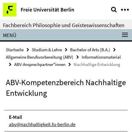
Springe
Service-
Freie Universität Berlin
direkt
Navigation
zu
Fachbereich Philosophie und Geisteswissenschaften
Inhalt
MENÜ
Startseite
Studium & Lehre
Bachelor of Arts (B.A.)
Allgemeine Berufsvorbereitung (ABV)
Informationsmaterial
ABV-Ansprechpartner*innen
Nachhaltige Entwicklung
ABV-Kompetenzbereich Nachhaltige
Entwicklung
E-Mail
abv@nachhaltigkeit.fu-berlin.de