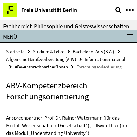
Springe
Service-
Freie Universität Berlin
direkt
Navigation
zu
Fachbereich Philosophie und Geisteswissenschaften
Inhalt
MENÜ
Startseite
Studium & Lehre
Bachelor of Arts (B.A.)
Allgemeine Berufsvorbereitung (ABV)
Informationsmaterial
ABV-Ansprechpartner*innen
Forschungsorientierung
ABV-Kompetenzbereich
Forschungsorientierung
Ansprechpartner:
Prof. Dr. Rainer Watermann
(für das
Modul „Wissenschaft und Gesellschaft“),
Dillwyn Thier
(für
das Modul „Understanding University“)