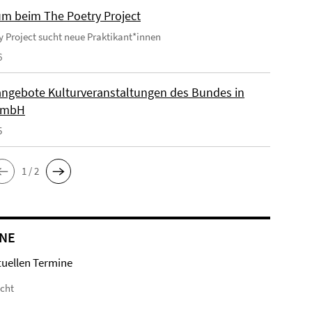
um beim The Poetry Project
y Project sucht neue Praktikant*innen
6
angebote Kulturveranstaltungen des Bundes in
 GmbH
5
1 / 2
NE
tuellen Termine
icht