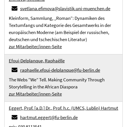
svetlana.efimova@slavistik.uni-muenchen.de
Kleinform, Sammlung, „Roman“: Dynamiken des
Textumfangs und Kategorie des Gesamtwerks in der
europäischen Moderne (am Beispiel der russischen,
deutschen und tschechischen Literatur)
zur Mitarbeiter/innen-Seite
Efoui-Delplanque, Raphaëlle
raphaelle.efoui-delplanque@fu-berlin.de
The Webs “We” Tell. Making Community Through
Storytelling in the African Diaspora
zur Mitarbeiter/innen-Seite
Eggert, Prof. [a.D.] Dr., Prof. h.c. (UMCS, Lublin) Hartmut
hartmut.eggert@fu-berlin.de
priv. 030 8113541