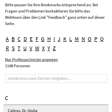
Bitte passen Sie Ihre Bookmarks entsprechend an. Bei
Fragen und Problemen kontaktieren Sie bitte das
Webteam über den Link "Feedback" ganz unten auf dieser
Seite.
A
B
C
D
E
F
G
H
I
J
K
L
M
N
O
P
Q
R
S
T
U
V
W
X
Y
Z
Nur Professor/inn/en anzeigen
1148 Personen
Suchbegriff
C
Cabras, Dr. Giulia