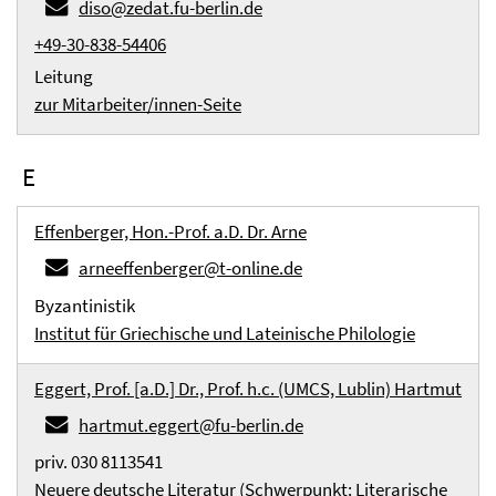
diso@zedat.fu-berlin.de
+49-30-838-54406
Leitung
zur Mitarbeiter/innen-Seite
E
Effenberger, Hon.-Prof. a.D. Dr. Arne
arneeffenberger@t-online.de
Byzantinistik
Institut für Griechische und Lateinische Philologie
Eggert, Prof. [a.D.] Dr., Prof. h.c. (UMCS, Lublin) Hartmut
hartmut.eggert@fu-berlin.de
priv. 030 8113541
Neuere deutsche Literatur (Schwerpunkt: Literarische