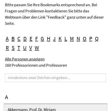
Bitte passen Sie Ihre Bookmarks entsprechend an. Bei
Fragen und Problemen kontaktieren Sie bitte das
Webteam über den Link "Feedback" ganz unten auf dieser
Seite.
A
B
C
D
E
F
G
H
J
K
L
M
N
O
P
Q
R
S
T
U
V
W
Alle Personen anzeigen
160 Professorinnen und Professoren
Suchbegriff
A
Akkermann, Prof. Dr. Miriam