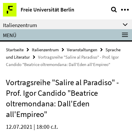
Springe
Service-
Freie Universität Berlin
direkt
Navigation
zu
Italienzentrum
Inhalt
MENÜ
Startseite
Italienzentrum
Veranstaltungen
Sprache
und Literatur
Vortragsreihe "Salire al Paradiso" - Prof. Igor
Candido "Beatrice oltremondana: Dall'Eden all'Empireo"
Vortragsreihe "Salire al Paradiso" -
Prof. Igor Candido "Beatrice
oltremondana: Dall'Eden
all'Empireo"
12.07.2021 | 18:00 c.t.