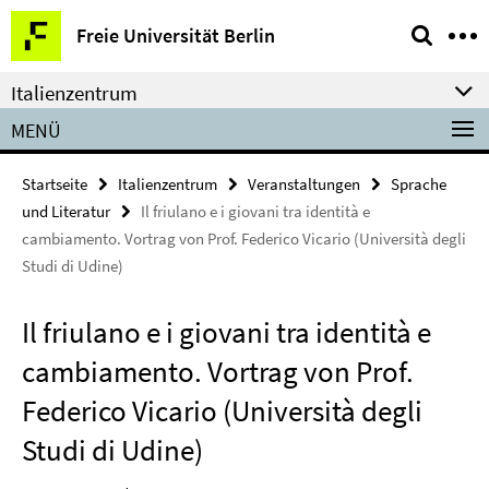
Springe
Service-
Freie Universität Berlin
direkt
Navigation
zu
Italienzentrum
Inhalt
MENÜ
Startseite
Italienzentrum
Veranstaltungen
Sprache
und Literatur
Il friulano e i giovani tra identità e
cambiamento. Vortrag von Prof. Federico Vicario (Università degli
Studi di Udine)
Il friulano e i giovani tra identità e
cambiamento. Vortrag von Prof.
Federico Vicario (Università degli
Studi di Udine)