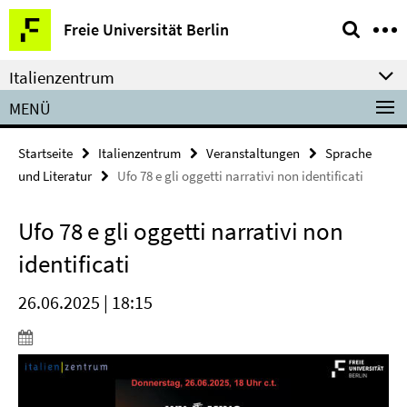
Springe
Service-
Freie Universität Berlin
direkt
Navigation
zu
Italienzentrum
Inhalt
MENÜ
Startseite
Italienzentrum
Veranstaltungen
Sprache
und Literatur
Ufo 78 e gli oggetti narrativi non identificati
Ufo 78 e gli oggetti narrativi non
identificati
26.06.2025 | 18:15