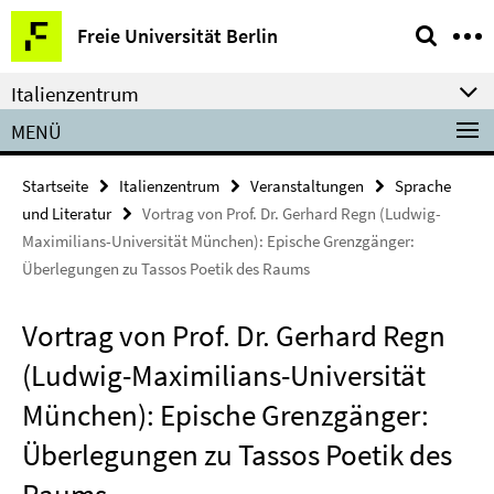
Springe
Service-
Freie Universität Berlin
direkt
Navigation
zu
Italienzentrum
Inhalt
MENÜ
Startseite
Italienzentrum
Veranstaltungen
Sprache
und Literatur
Vortrag von Prof. Dr. Gerhard Regn (Ludwig-
Maximilians-Universität München): Epische Grenzgänger:
Überlegungen zu Tassos Poetik des Raums
Vortrag von Prof. Dr. Gerhard Regn
(Ludwig-Maximilians-Universität
München): Epische Grenzgänger:
Überlegungen zu Tassos Poetik des