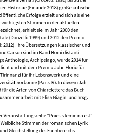
idenze invernali (Crocetti: 1992) bis zu den
uen Historiae (Einaudi: 2018) große kritische
 öffentliche Erfolge erzielt und sich als eine
r wichtigsten Stimmen in der aktuellen
ezeichnet, erhielt sie im Jahr 2000 den
tale (Donzelli: 1999) und 2012 den Premio
 2012). Ihre Übersetzungen klassischer und
nne Carson sind im Band Nomi distanti
e Anthologie, Archipelago, wurde 2014 für
licht und mit dem Premio John Florio für
Tirinnanzi für ihr Lebenswerk und eine
versität Sorbonne (Paris IV). In diesem Jahr
 für die Arten von Chiarelettere das Buch
Zusammenarbeit mit Elisa Biagini und hrsg.
der Veranstaltungsreihe "Poiesis feminina est"
e: Weibliche Stimmen der romanischen Lyrik
g und Gleichstellung des Fachbereichs