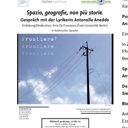
it
Po
An
Ei
In
Ph
Ber
Sp
An
De
Si
Bi
An
Es