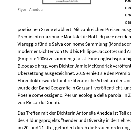
Res
ne
Flyer - Anedda
und
de
poetischen Szene etabliert. Mit zahlreichen Preisen ausg
Premio internazionale Montale für Notti di pace occiden
Viareggio für die Salva con nome Sammlung (Mondadori:
moderner Dichter von Ovid bis Philippe Jaccottet und A
(Empiria: 2006) zusammengefasst. Eine englischsprachig
Bloodaxe hrsg. vom Dichter Jamie McKendrick veröffent
Übersetzung ausgezeichnet. 2019 erhielt sie den Premio 
Ehrendoktorwürde für ihre literarische Arbeit an der Uni
wurde der Band Geografie in Garzanti veröffentlicht, und
Poesie come ossigeno. Per un'ecologia della parola. in 
von Riccardo Donati.
Das Treffen mit der Dichterin Antonella Anedda ist Teil 
des Bildungsprojekts "Gender und Diversity in der Lehr
im 20. und 21. Jh.", gefördert durch die Frauenförderun