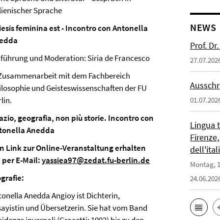
alienischer Sprache
NEWS
iesis feminina est - Incontro con Antonella
edda
Prof. D
nführung und Moderation: Siria de Francesco
27.07.202
 Zusammenarbeit mit dem Fachbereich
Ausschr
ilosophie und Geisteswissenschaften der FU
lin.
01.07.202
azio, geografia, non più storie. Incontro con
Lingua 
tonella Anedda
Firenze,
n Link zur Online-Veranstaltung erhalten
dell'ita
e per E-Mail:
yassiea97@zedat.fu-berlin.de
Montag, 1
ografie:
24.06.202
tonella Anedda Angioy ist Dichterin,
sayistin und Übersetzerin. Sie hat vom Band