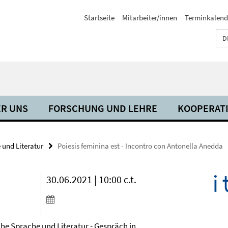
Startseite
Mitarbeiter/innen
Terminkalend
D
R UNS
FORSCHUNG UND LEHRE
KOOPERAT
 und Literatur
Poiesis feminina est - Incontro con Antonella Anedda
30.06.2021 | 10:00 c.t.
ihe Sprache und Literatur - Gespräch in