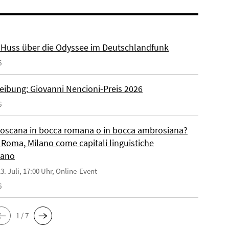
r. Huss über die Odyssee im Deutschlandfunk
6
eibung: Giovanni Nencioni-Preis 2026
6
toscana in bocca romana o in bocca ambrosiana?
 Roma, Milano come capitali linguistiche
liano
3. Juli, 17:00 Uhr, Online-Event
6
1 / 7