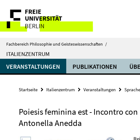
Springe
Service-
direkt
zu
Navigation
Inhalt
Fachbereich Philosophie und Geisteswissenschaften
/
ITALIENZENTRUM
VERANSTALTUNGEN
PUBLIKATIONEN
ÜBE
Startseite
Italienzentrum
Veranstaltungen
Sprache
Poiesis feminina est - Incontro con
Antonella Anedda
Re