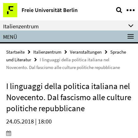
Springe
Service-
Freie Universität Berlin
direkt
Navigation
zu
Italienzentrum
Inhalt
MENÜ
Startseite
Italienzentrum
Veranstaltungen
Sprache
und Literatur
I linguaggi della politica italiana nel
Novecento. Dal fascismo alle culture politiche repubblicane
I linguaggi della politica italiana nel
Novecento. Dal fascismo alle culture
politiche repubblicane
24.05.2018 | 18:00