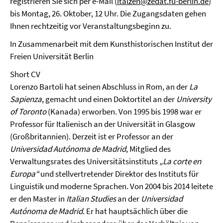
registrieren Sie sich per e-Mail (
italzen@zedat.fu-berlin.de
)
bis Montag, 26. Oktober, 12 Uhr. Die Zugangsdaten gehen
Ihnen rechtzeitig vor Veranstaltungsbeginn zu.
In Zusammenarbeit mit dem Kunsthistorischen Institut der
Freien Universität Berlin
Short CV
Lorenzo Bartoli hat seinen Abschluss in Rom, an der
La
Sapienza
, gemacht und einen Doktortitel an der
University
of Toronto
(Kanada) erworben. Von 1995 bis 1998 war er
Professor für Italienisch an der Universität in Glasgow
(Großbritannien). Derzeit ist er Professor an der
Universidad
Aut
ó
nom
a de Madrid
, Mitglied des
Verwaltungsrates des Universitätsinstituts
„La corte en
Europa“
und stellvertretender Direktor des Instituts für
Linguistik und moderne Sprachen. Von 2004 bis 2014 leitete
er den Master in
Italian Studies
an der
Universidad
Autónoma de Madrid
. Er hat hauptsächlich über die