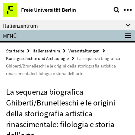
Springe
Service-
Freie Universität Berlin
direkt
Navigation
zu
Italienzentrum
Inhalt
MENÜ
Startseite
Italienzentrum
Veranstaltungen
Kunstgeschichte und Archäologie
La sequenza biografica
Ghiberti/Brunelleschi e le origini della storiografia artistica
rinascimentale: filologia e storia dell'arte
La sequenza biografica
Ghiberti/Brunelleschi e le origini
della storiografia artistica
rinascimentale: filologia e storia