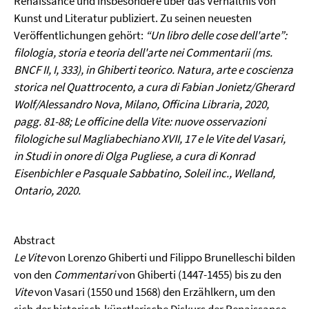
Renaissance und insbesondere über das Verhältnis von
Kunst und Literatur publiziert. Zu seinen neuesten
Veröffentlichungen gehört:
“Un libro delle cose dell'arte”:
filologia, storia e teoria dell'arte nei Commentarii (ms.
BNCF II, I, 333), in Ghiberti teorico. Natura, arte e coscienza
storica nel Quattrocento, a cura di Fabian Jonietz/Gherard
Wolf/Alessandro Nova, Milano, Officina Libraria, 2020,
pagg. 81-88; Le officine della Vite: nuove osservazioni
filologiche sul Magliabechiano XVII, 17 e le Vite del Vasari,
in Studi in onore di Olga Pugliese, a cura di Konrad
Eisenbichler e Pasquale Sabbatino, Soleil inc., Welland,
Ontario, 2020.
Abstract
Le Vite
von Lorenzo Ghiberti und Filippo Brunelleschi bilden
von den
Commentari
von Ghiberti (1447-1455) bis zu den
Vite
von Vasari (1550 und 1568) den Erzählkern, um den