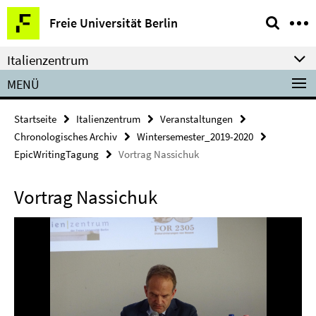
Springe
Service-
Freie Universität Berlin
direkt
Navigation
zu
Italienzentrum
Inhalt
MENÜ
Startseite
Italienzentrum
Veranstaltungen
Chronologisches Archiv
Wintersemester_2019-2020
EpicWritingTagung
Vortrag Nassichuk
Vortrag Nassichuk