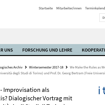
Startseite
Mitarbeiter/innen
Terminkalend
D
R UNS
FORSCHUNG UND LEHRE
KOOPERAT
ogisches Archiv
Wintersemester 2017-18
We Make the Rules as We
iversità degli Studi di Torino) und Prof. Dr. Georg Bertram (Freie Universi
- Improvisation als
is? Dialogischer Vortrag mit