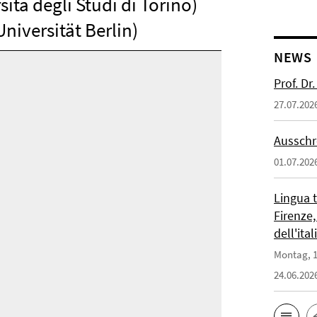
ità degli Studi di Torino)
Universität Berlin)
NEWS
Prof. D
27.07.202
Ausschr
01.07.202
Lingua 
Firenze,
dell'ita
Montag, 1
24.06.202