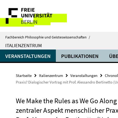
Springe
Service-
direkt
zu
Navigation
Inhalt
Fachbereich Philosophie und Geisteswissenschaften
/
ITALIENZENTRUM
VERANSTALTUNGEN
PUBLIKATIONEN
ÜBE
Startseite
Italienzentrum
Veranstaltungen
Chronol
Praxis? Dialogischer Vortrag mit Prof. Alessandro Bertinetto (Un
We Make the Rules as We Go Along 
zentraler Aspekt menschlicher Prax