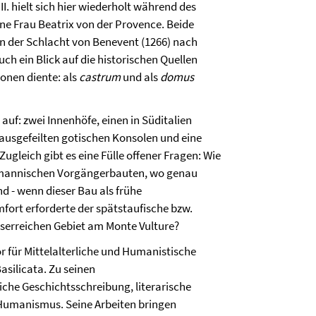
I. hielt sich hier wiederholt während des
ne Frau Beatrix von der Provence. Beide
n der Schlacht von Benevent (1266) nach
ch ein Blick auf die historischen Quellen
ionen diente: als
castrum
und als
domus
uf: zwei Innenhöfe, einen in Süditalien
 ausgefeilten gotischen Konsolen und eine
ugleich gibt es eine Fülle offener Fragen: Wie
ormannischen Vorgängerbauten, wo genau
nd - wenn dieser Bau als frühe
rt erforderte der spätstaufische bzw.
sserreichen Gebiet am Monte Vulture?
r für Mittelalterliche und Humanistische
Basilicata. Zu seinen
che Geschichtsschreibung, literarische
s Humanismus. Seine Arbeiten bringen