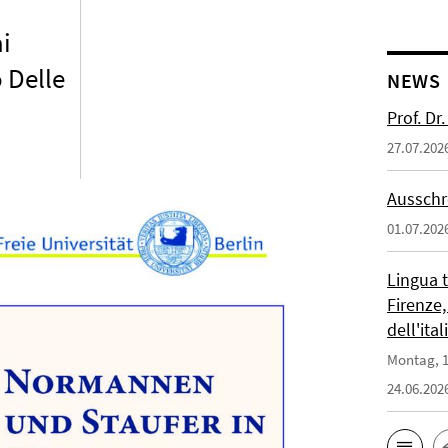
ai
 Delle
NEWS
Prof. D
27.07.202
Ausschr
01.07.202
Lingua 
Firenze,
dell'ita
Montag, 1
24.06.202