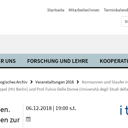
Startseite
Mitarbeiter/innen
Terminkalend
D
R UNS
FORSCHUNG UND LEHRE
KOOPERAT
ogisches Archiv
Veranstaltungen 2018
Normannen und Staufer in
pel (HU Berlin) und Prof. Fulvio Delle Donne (Università degli Studi dell
ien.
06.12.2018 | 19:00 s.t.
en zur