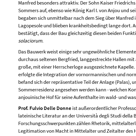
Manfred besonders attraktiv. Der Sohn Kaiser Friedrichs I
Sommers auf, ebenso wie König Karl I. von Anjou und sei
begaben sich unmittelbar nach dem Sieg über Manfred i
Lagopesole und blieben krankheitsbedingt lange dort. Au
bestätigt, dass der Bau gleichzeitig diesen beiden Funkt
solaciorum
.
Das Bauwerk weist einige sehr ungewöhnliche Elemente a
durchaus seltenen Bergfried, langgestreckte Hallen mit
große, mit einer Herrscherloge ausgezeichnete Kapelle. Z
erfolgte die Integration der vornormannischen und n
befand sich der repräsentative Teil der Anlage (Palas), u
Sommerresidenz angesehen werden kann - welchen Komfo
anjouinische Hof für seine Aufenthalte im wald- und wa
Prof. Fulvio Delle Donne
ist außerordentlicher Professo
lateinische Literatur an der Università degli Studi della 
Forschungsschwerpunkten zählen Rhetorik, mittelalterli
Legitimation von Macht in Mittelalter und Zeitalter de