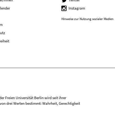
lender
Instagram
Hinweise zur Nutzung sozialer Medien
um
utz
reiheit
r Freien Universität Berlin wird seit ihrer
on drei Werten bestimmt: Wahrheit, Gerechtigkeit