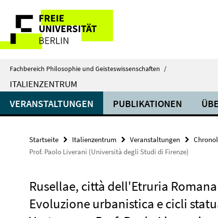
Springe
Service-
direkt
zu
Navigation
Inhalt
Fachbereich Philosophie und Geisteswissenschaften
/
ITALIENZENTRUM
VERANSTALTUNGEN
PUBLIKATIONEN
ÜBE
Startseite
Italienzentrum
Veranstaltungen
Chronol
Prof. Paolo Liverani (Università degli Studi di Firenze)
Rusellae, città dell'Etruria Romana
Evoluzione urbanistica e cicli statu