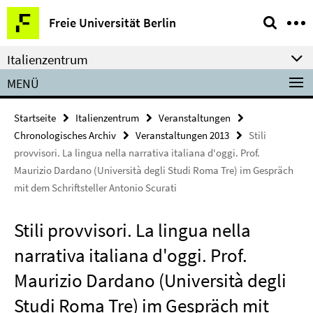
Springe
Service-
Freie Universität Berlin
direkt
Navigation
zu
Italienzentrum
Inhalt
MENÜ
Startseite
Italienzentrum
Veranstaltungen
Chronologisches Archiv
Veranstaltungen 2013
Stili
provvisori. La lingua nella narrativa italiana d'oggi. Prof.
Maurizio Dardano (Università degli Studi Roma Tre) im Gespräch
mit dem Schriftsteller Antonio Scurati
Stili provvisori. La lingua nella
narrativa italiana d'oggi. Prof.
Maurizio Dardano (Università degli
Studi Roma Tre) im Gespräch mit